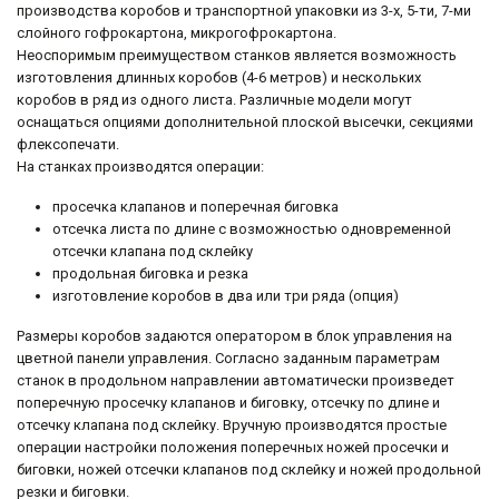
производства коробов и транспортной упаковки из 3-х, 5-ти, 7-ми
слойного гофрокартона, микрогофрокартона.
Неоспоримым преимуществом станков является возможность
изготовления длинных коробов (4-6 метров) и нескольких
коробов в ряд из одного листа. Различные модели могут
оснащаться опциями дополнительной плоской высечки, секциями
флексопечати.
На станках производятся операции:
просечка клапанов и поперечная биговка
отсечка листа по длине с возможностью одновременной
отсечки клапана под склейку
продольная биговка и резка
изготовление коробов в два или три ряда (опция)
Размеры коробов задаются оператором в блок управления на
цветной панели управления. Согласно заданным параметрам
станок в продольном направлении автоматически произведет
поперечную просечку клапанов и биговку, отсечку по длине и
отсечку клапана под склейку. Вручную производятся простые
операции настройки положения поперечных ножей просечки и
биговки, ножей отсечки клапанов под склейку и ножей продольной
резки и биговки.